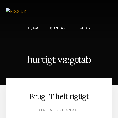
Skip
to
content
HJEM
KONTAKT
BLOG
hurtigt vægttab
Brug IT helt rigtigt
LIDT AF DET ANDET