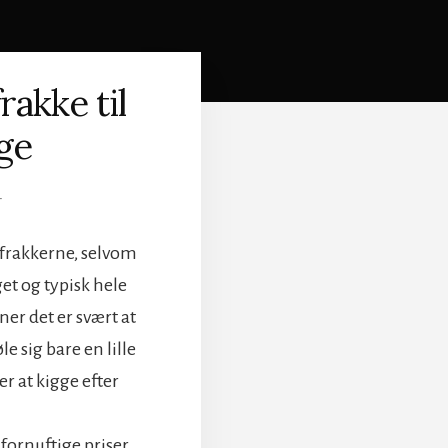
akke til
ge
T
nfrakkerne, selvom
get og typisk hele
er det er svært at
e sig bare en lille
r at kigge efter
fornuftige priser.