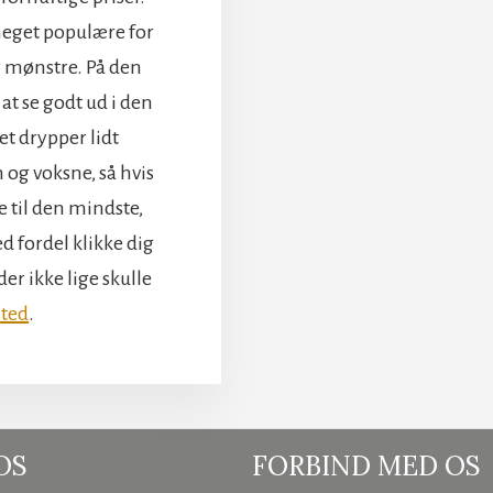
meget populære for
og mønstre. På den
at se godt ud i den
t drypper lidt
 og voksne, så hvis
e til den mindste,
d fordel klikke dig
er ikke lige skulle
sted
.
OS
FORBIND MED OS