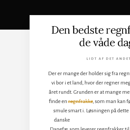
Den bedste regnfr
de våde da
LIDT AF DET ANDE
Der er mange der holder sig fra reg
vi bor i et land, hvor der regner me
året rundt. Grunden er at mange men
finde en
regnfrakke
, som man kan føl
smule smart i.
Løsningen på dette e
danske
Danefæ, som leverer regnfrakker til 